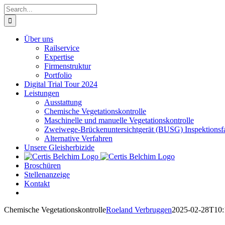
Skip
Search
to
for:
content
Über uns
Railservice
Expertise
Firmenstruktur
Portfolio
Digital Trial Tour 2024
Leistungen
Ausstattung
Chemische Vegetationskontrolle
Maschinelle und manuelle Vegetationskontrolle
Zweiwege-Brückenuntersichtgerät (BUSG) Inspektionsf
Alternative Verfahren
Unsere Gleisherbizide
Broschüren
Stellenanzeige
Kontakt
Chemische Vegetationskontrolle
Roeland Verbruggen
2025-02-28T10: